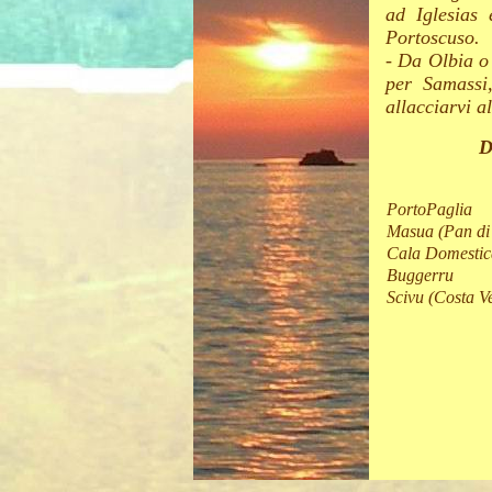
ad Iglesias
Portoscuso.
- Da Olbia o
per Samassi,
allacciarvi a
D
PortoPaglia
Masua (Pan di
Cala Domestic
Buggerru
Scivu (Costa V