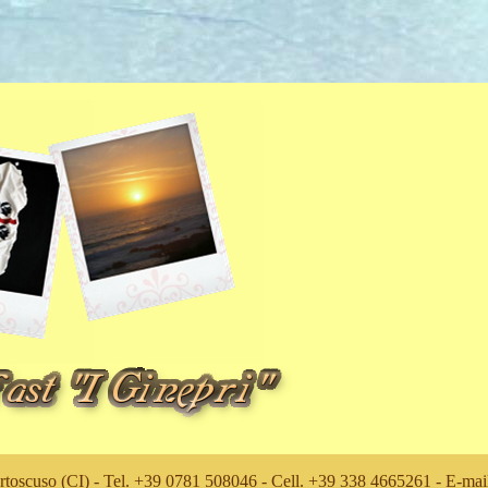
rtoscuso (CI) - Tel. +39 0781 508046 - Cell. +39 338 4665261 - E-ma