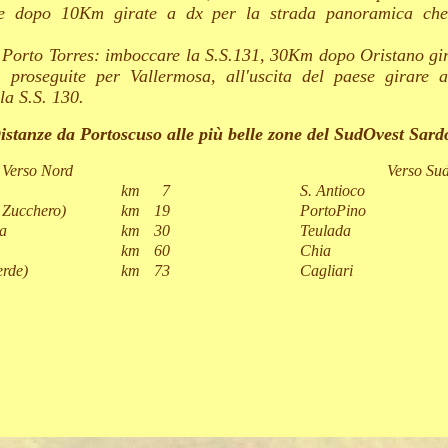
 e dopo 10Km girate a dx per la strada panoramica ch
 Porto Torres: imboccare la S.S.131, 30Km dopo Oristano gir
 proseguite per Vallermosa, all'uscita del paese girare 
lla S.S. 130.
istanze da Portoscuso alle più belle zone del SudOvest Sard
Verso Nord
Verso Su
km
7
S. Antioco
 Zucchero)
km
19
PortoPino
a
km
30
Teulada
km
60
Chia
erde)
km
73
Cagliari