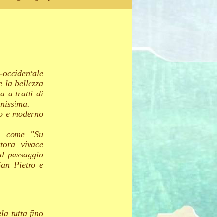
occidentale
e la bellezza
a a tratti di
inissima.
ato e moderno
e, come "Su
tora vivace
al passaggio
San Pietro e
la tutta fino