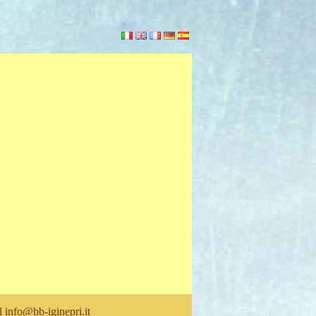
il
info@bb-iginepri.it