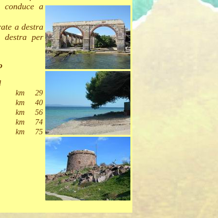
e conduce a
ate a destra
a destra per
o
d
km
29
km
40
km
56
km
74
km
75